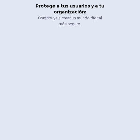
Protege a tus usuarios y a tu
organización:
Contribuye a crear un mundo digital
más seguro.
¡No te pierdas esta oportunidad
de convertirte en un campeón
de la seguridad en el desarrollo
de software!