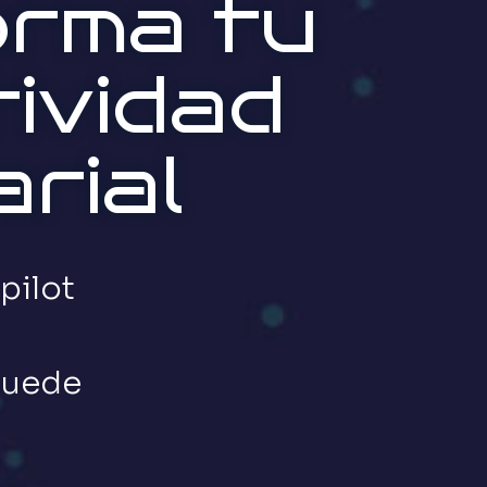
orma tu
ividad
rial
pilot
 puede