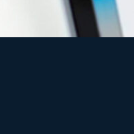
icrosoft Copilot para
Empresariales
te guiará paso a paso 