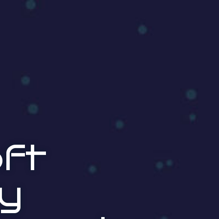
ft
 y