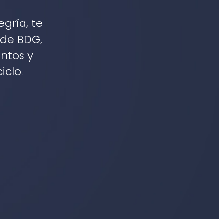
gría, te
 de BDG,
ntos y
iclo.